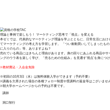
理論と事例で楽しもう！ マーケティング思考で「視点」を変える
本ゼミでは、代表的なマーケティング理論を学ぶとともに、日常生活におけ
てマーケティングの考え方を学習します。 「つい衝動買いしてしまったも
に入りのもの」等、ありますよね？
売れている商品にはきちんと理由があります。身の回りにあふれる商品やサ
ングのウラ表を楽しく学び、「売るための仕組み」を見通す‘視点’を身につ
※教材費込・入会金免除
※初回の10月3日（水）は無料体験入学ができます（予約不要）
※講義を欠席された場合の各種フォロー制度や受講料の返金等はございませ
※朝大学ホームページからの予約は不要です。
講師
洞口智行