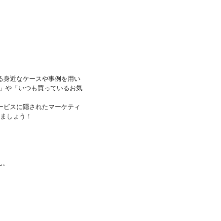
る身近なケースや事例を用い
の」や「いつも買っているお気
ービスに隠されたマーケティ
けましょう！
ん。