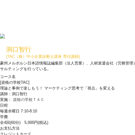
洞口智行
(TAC（株）中小企業診断士講座 専任講師)
豪州メルボルン日本語情報誌編集部（法人営業）、人材派遣会社（労務管理
サルティングを行っている。
コース名
[資格の学校TAC]
理論と事例で楽しもう！ マーケティング思考で「視点」を変える
講師：洞口智行
実施：
資格の学校ＴＡＣ
日程
毎週水曜日 7:10-8:10
学費
全4回(60分) 5,000円(税込)
お支払方法
クレジットカード