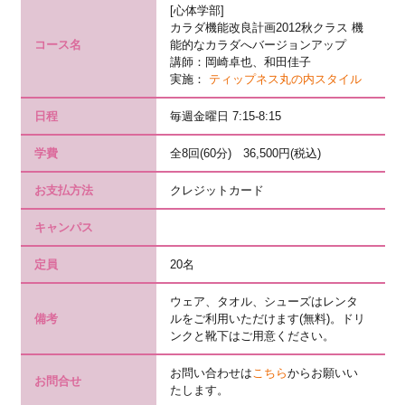
[心体学部]
カラダ機能改良計画2012秋クラス 機
コース名
能的なカラダへバージョンアップ
講師：岡崎卓也、和田佳子
実施：
ティップネス丸の内スタイル
日程
毎週金曜日 7:15-8:15
学費
全8回(60分) 36,500円(税込)
お支払方法
クレジットカード
キャンパス
定員
20名
ウェア、タオル、シューズはレンタ
備考
ルをご利用いただけます(無料)。ドリ
ンクと靴下はご用意ください。
お問い合わせは
こちら
からお願いい
お問合せ
たします。