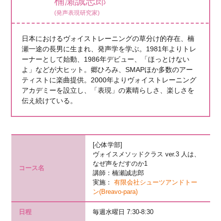
楠瀬誠志郎
(発声表現研究家)
日本におけるヴォイストレーニングの草分け的存在、楠
瀬一途の長男に生まれ、発声学を学ぶ。1981年よりトレ
ーナーとして始動、1986年デビュー、「ほっとけない
よ」などが大ヒット。郷ひろみ、SMAPほか多数のアー
ティストに楽曲提供。2000年よりヴォイストレーニング
アカデミーを設立し、「表現」の素晴らしさ、楽しさを
伝え続けている。
[心体学部]
ヴォイスメソッドクラス ver.3 人は、
なぜ声をだすのか1
コース名
講師：楠瀬誠志郎
実施：
有限会社シューツアンドトー
ン(Breavo-para)
日程
毎週水曜日 7:30-8:30