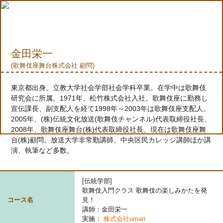
金田栄一
(歌舞伎座舞台株式会社 顧問)
東京都出身。立教大学社会学部社会学科卒業。在学中は歌舞伎
研究会に所属。1971年、松竹株式会社入社。歌舞伎座に勤務し
宣伝課長、副支配人を経て1998年～2003年は歌舞伎座支配人。
2005年、(株)伝統文化放送(歌舞伎チャンネル)代表取締役社長、
2008年、歌舞伎座舞台(株)代表取締役社長、現在は歌舞伎座舞
台(株)顧問。放送大学非常勤講師、中央区民カレッジ講師ほか講
演、執筆など多数。
[伝統学部]
歌舞伎入門クラス 歌舞伎の楽しみかたを発
コース名
見！
講師：金田栄一
実施：
株式会社umari