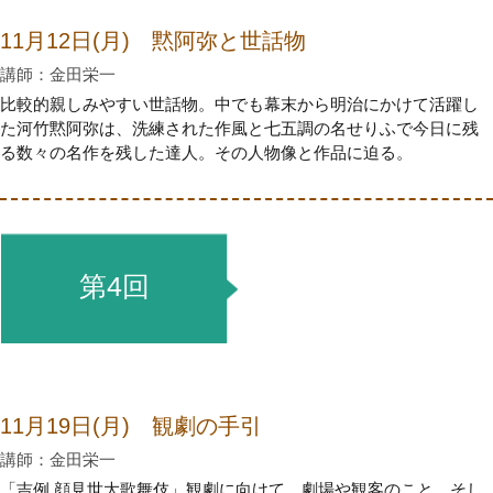
11月12日(月) 黙阿弥と世話物
講師：金田栄一
比較的親しみやすい世話物。中でも幕末から明治にかけて活躍し
た河竹黙阿弥は、洗練された作風と七五調の名せりふで今日に残
る数々の名作を残した達人。その人物像と作品に迫る。
第4回
11月19日(月) 観劇の手引
講師：金田栄一
「吉例 顔見世大歌舞伎」観劇に向けて、劇場や観客のこと、そし