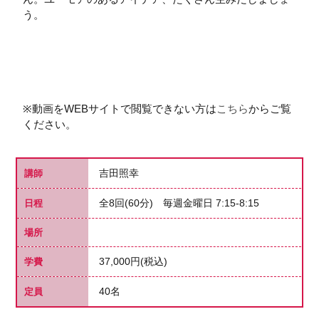
う。
※動画をWEBサイトで閲覧できない方は
こちら
からご覧
ください。
吉田照幸
講師
全8回(60分) 毎週金曜日 7:15-8:15
日程
場所
37,000円(税込)
学費
40名
定員