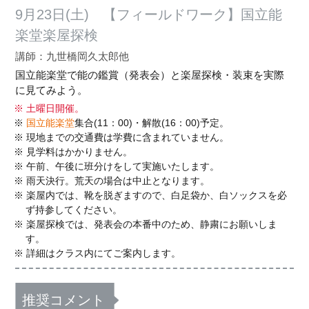
9月23日(土) 【フィールドワーク】国立能
楽堂楽屋探検
講師：九世橋岡久太郎他
国立能楽堂で能の鑑賞（発表会）と楽屋探検・装束を実際
に見てみよう。
土曜日開催。
国立能楽堂
集合(11：00)・解散(16：00)予定。
現地までの交通費は学費に含まれていません。
見学料はかかりません。
午前、午後に班分けをして実施いたします。
雨天決行。荒天の場合は中止となります。
楽屋内では、靴を脱ぎますので、白足袋か、白ソックスを必
ず持参してください。
楽屋探検では、発表会の本番中のため、静粛にお願いしま
す。
詳細はクラス内にてご案内します。
推奨コメント