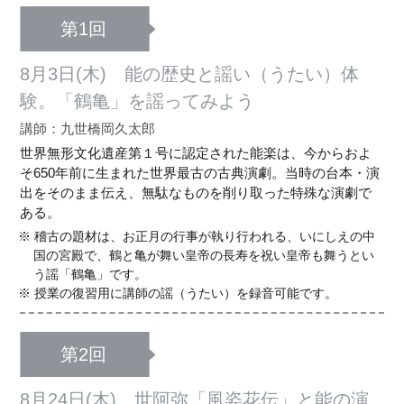
第1回
8月3日(木) 能の歴史と謡い（うたい）体
験。「鶴亀」を謡ってみよう
講師：九世橋岡久太郎
世界無形文化遺産第１号に認定された能楽は、今からおよ
そ650年前に生まれた世界最古の古典演劇。当時の台本・演
出をそのまま伝え、無駄なものを削り取った特殊な演劇で
ある。
稽古の題材は、お正月の行事が執り行われる、いにしえの中
国の宮殿で、鶴と亀が舞い皇帝の長寿を祝い皇帝も舞うとい
う謡「鶴亀」です。
授業の復習用に講師の謡（うたい）を録音可能です。
第2回
8月24日(木) 世阿弥「風姿花伝」と能の演