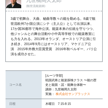
九世橋岡久太郎
(観世流能楽師)
3歳で初舞台、大曲、秘曲等数々の能を勤める。8歳で観
世流欧州7か国公演にシテ（主人公）として出演以来、
17か国36都市で海外公演。能楽本来の伝統を守りつつ、
他ジャンルとの舞台活動や小中高等学校での能楽教室に
も力を入れる。2013年オランダ、オーストリア公演に引
き続き、2014年9月にはオーストリア、マケドニア公
演 2015年外務大臣賞受賞 2016年秋ベルギー、パリ公
演を成功させた。
[ルーツ学部]
戦国武将と能楽探検クラス 〜能の歴
コース名
史と能面・謡・能舞台体験〜
講師：九世橋岡久太郎
実施：
株式会社サンプラックス
日程
木曜日 7:15-8:15