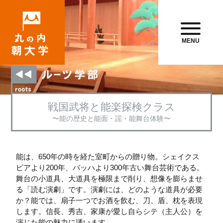
MENU
戦国武将と能楽探検クラス
〜能の歴史と能面・謡・能舞台体験〜
能は、650年の時を経た室町からの贈り物。シェイクス
ピアより200年、バッハより300年古い舞台芸術である。
舞台の小道具、大道具を極限まで削り、想像を膨らませ
る「読む演劇」です。演劇には、どのような道具が必要
か？能では、扇子一つでお酒を飲む、刀、盾、枕を表現
します。信長、秀吉、家康が愛し自らシテ（主人公）を
演じた能の魅力に誘います。