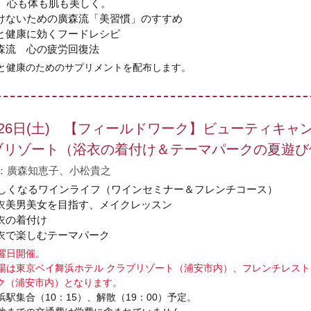
、心も体も肌も美しく。
けないための廣森流「美習慣」のすすめ
と健康に効くフードレシピ
森流 心の疲労回復法
と健康のためのサプリメントを配布します。
月26日(土) 【フィールドワーク】ビューティキャン
ブリゾート（浴衣の着付け＆テーマパークの夏遊び
：廣森知恵子、小松貴之
しくなるワインライフ（ワインセミナー＆フレンチコース）
衣美男美女を目指す、メイクレッスン
衣の着付け
衣で楽しむテーマパーク
曜日開催。
場は東京ベイ舞浜ホテル クラブリゾート（浦安市内）、フレンチレスト
ク（浦安市内）となります。
浜駅集合（10：15）、解散（19：00）予定。