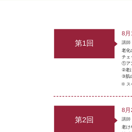
8
第1回
講師
老化
チェ
①ア
②老
③肌
ス
8
第2回
講師
老け