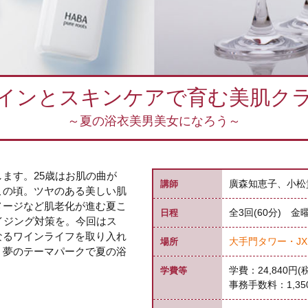
インとスキンケアで育む美肌ク
～夏の浴衣美男美女になろう～
ます。25歳はお肌の曲が
廣森知恵子、小松
講師
この頃。ツヤのある美しい肌
メージなど肌老化が進む夏こ
全3回(60分) 金曜日
日程
イジング対策を。今回はス
なるワインライフを取り入れ
大手門タワー・JXビル
場所
く夢のテーマパークで夏の浴
学費：24,840円(
学費等
事務手数料：1,35