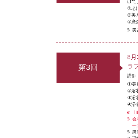
けて
①老
②美
③廣
美
8
第3回
ラ
講師
①美
②浴
③浴
④浴
土
会
ー
舞