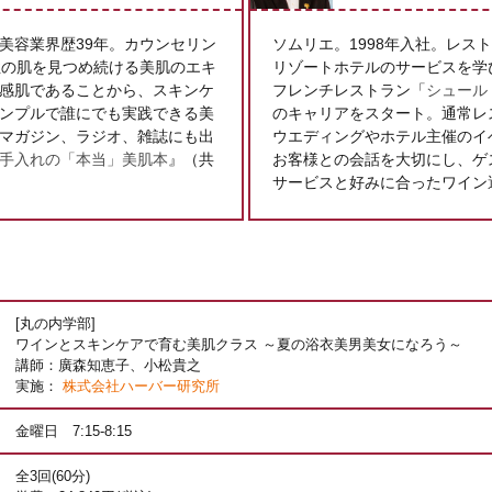
美容業界歴39年。カウンセリン
ソムリエ。1998年入社。レス
女性の肌を見つめ続ける美肌のエキ
リゾートホテルのサービスを学び
感肌であることから、スキンケ
フレンチレストラン「
シュール 
ンプルで誰にでも実践できる美
のキャリアをスタート。通常レ
マガジン、ラジオ、雑誌にも出
ウエディングやホテル主催のイ
手入れの「本当」美肌本
』（共
お客様との会話を大切にし、ゲ
サービスと好みに合ったワイン
[丸の内学部]
ワインとスキンケアで育む美肌クラス ～夏の浴衣美男美女になろう～
講師：廣森知恵子、小松貴之
実施：
株式会社ハーバー研究所
金曜日 7:15-8:15
全3回(60分)