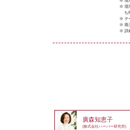
現
現
ち
テ
雨
詳
廣森知恵子
(株式会社ハーバー研究所)