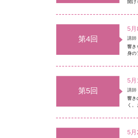
開け
5月
第4回
講師
響き
身の
5月
第5回
講師
響き
く。
5月