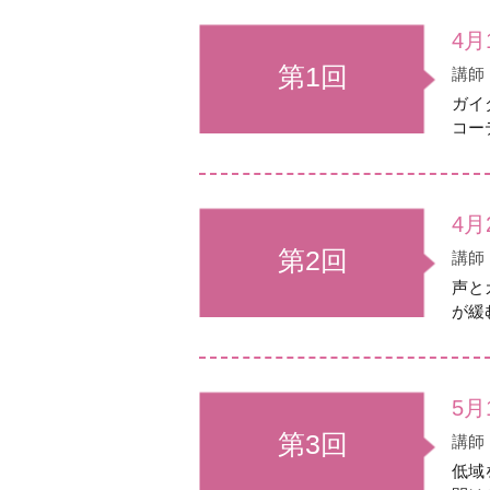
4月
第1回
講師
ガイ
コー
4
第2回
講師
声と
が緩
5月
第3回
講師
低域