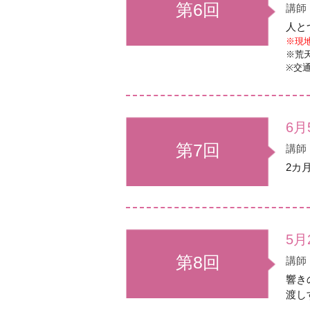
第6回
講師
人と
※現
※荒
※交
6
第7回
講師
2カ
5月
第8回
講師
響き
渡し