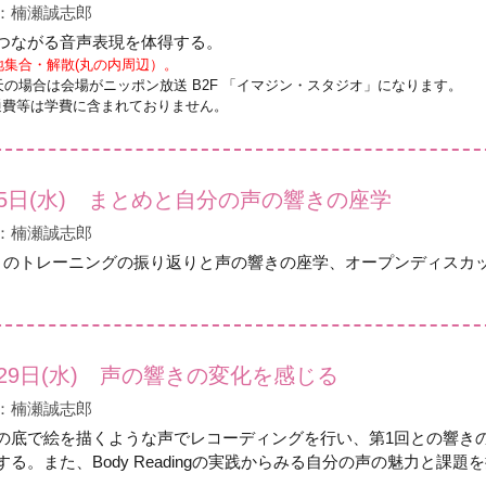
：楠瀬誠志郎
つながる音声表現を体得する。
地集合・解散(丸の内周辺）。
天の場合は会場がニッポン放送 B2F 「イマジン・スタジオ」になります。
通費等は学費に含まれておりません。
月5日(水) まとめと自分の声の響きの座学
：楠瀬誠志郎
月のトレーニングの振り返りと声の響きの座学、オープンディスカ
29日(水) 声の響きの変化を感じる
：楠瀬誠志郎
の底で絵を描くような声でレコーディングを行い、第1回との響き
する。また、Body Readingの実践からみる自分の声の魅力と課題