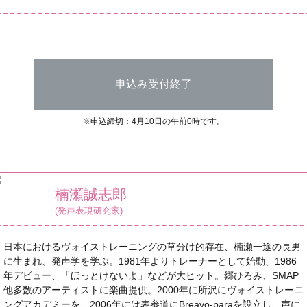
申込み受付終了
※申込締切：4月10日の午前0時です。
楠瀬誠志郎
(発声表現研究家)
日本におけるヴォイストレーニングの草分け的存在、楠瀬一途の長男
に生まれ、発声学を学ぶ。1981年よりトレーナーとして始動、1986
年デビュー、「ほっとけないよ」などが大ヒット。郷ひろみ、SMAP
他多数のアーティストに楽曲提供。2000年に所沢にヴォイストレーニ
ングアカデミーを、2006年には表参道にBreavo-paraを設立し、声に