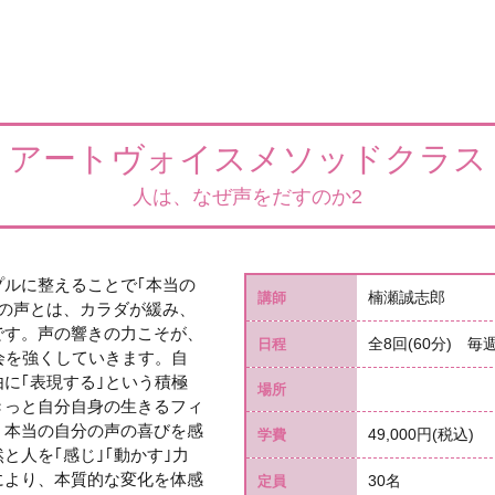
アートヴォイスメソッドクラス
人は、なぜ声をだすのか2
ルに整えることで｢本当の
楠瀬誠志郎
講師
の声とは、カラダが緩み、
です。声の響きの力こそが、
全8回(60分) 毎週水
日程
会を強くしていきます。自
に｢表現する｣という積極
場所
きっと自分自身の生きるフィ
。本当の自分の声の喜びを感
49,000円(税込)
学費
と人を｢感じ｣｢動かす｣力
により、本質的な変化を体感
30名
定員