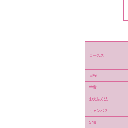
コース名
日程
学費
お支払方法
キャンパス
定員