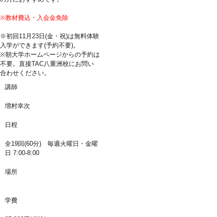
※教材費込・入会金免除
※初回11月23日(金・祝)は無料体験
入学ができます(予約不要)。
※朝大学ホームページからの予約は
不要。直接TAC八重洲校にお問い
合わせください。
講師
増村幸次
日程
全19回(60分) 毎週火曜日・金曜
日 7:00-8:00
場所
学費