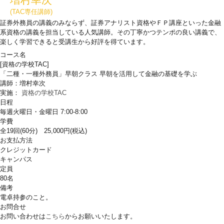
(TAC専任講師)
証券外務員の講義のみならず、証券アナリスト資格やＦＰ講座といった金融
系資格の講義を担当している人気講師。その丁寧かつテンポの良い講義で、
楽しく学習できると受講生から好評を得ています。
コース名
[資格の学校TAC]
「二種・一種外務員」早朝クラス 早朝を活用して金融の基礎を学ぶ
講師：増村幸次
実施：
資格の学校TAC
日程
毎週火曜日・金曜日 7:00-8:00
学費
全19回(60分) 25,000円(税込)
お支払方法
クレジットカード
キャンパス
定員
80名
備考
電卓持参のこと。
お問合せ
お問い合わせは
こちら
からお願いいたします。